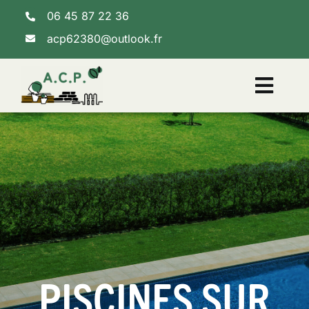
Skip
06 45 87 22 36
to
content
acp62380@outlook.fr
Toggl
Navig
Accueil
Nos services
PISCINES SUR