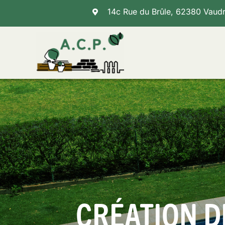
Skip
14c Rue du Brûle, 62380 Vaud
to
content
CRÉATION D