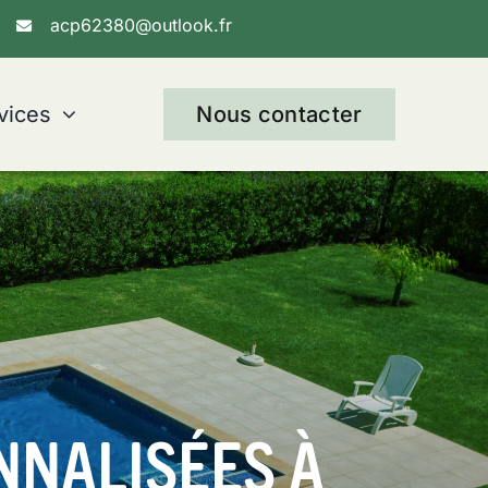
acp62380@outlook.fr
vices
Nous contacter
NNALISÉES À