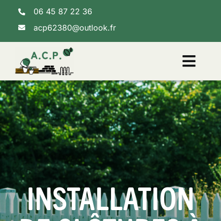
Skip
06 45 87 22 36
to
content
acp62380@outlook.fr
Toggl
Navig
Accueil
Nos services
INSTALLATION