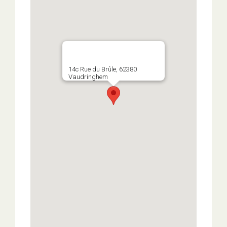
14c Rue du Brûle, 62380
Vaudringhem